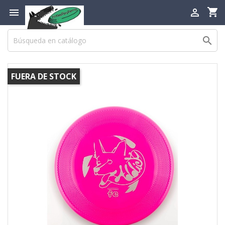
shopping_cart



FUERA DE STOCK