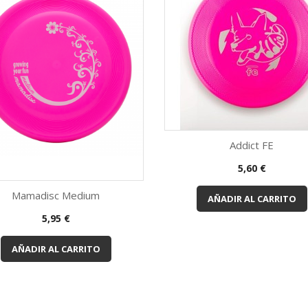
Addict FE
Vista rápida

Precio
5,60 €
Rosa
Amarillo
Rojo
Mamadisc Medium
AÑADIR AL CARRITO
Vista rápida

Precio
5,95 €
Rosa
Naranja
Amarillo
Blanco
AÑADIR AL CARRITO