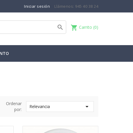
Iniciar sesión
Llámenos:
945 40 38 24

shopping_cart
Carrito
(0)
ENTO
Ordenar

Relevancia
por: