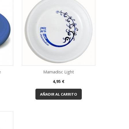
e
Mamadisc Light
Vista rápida

Precio
4,95 €
leta
Rosa
Naranja
Amarillo
Blanco
+3
AÑADIR AL CARRITO