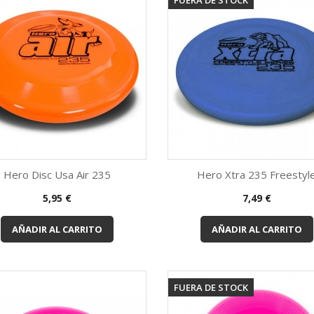
FUERA DE STOCK
Hero Disc Usa Air 235
Hero Xtra 235 Freestyl
Vista rápida
Vista rápida


Precio
Precio
5,95 €
7,49 €
Silver
Azul
Rosa
Verde
Naranja
Azul
Rosa
Verde
Naranja
Vio
+5
AÑADIR AL CARRITO
AÑADIR AL CARRITO
FUERA DE STOCK