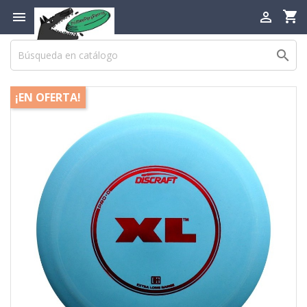
shopping_cart



¡EN OFERTA!